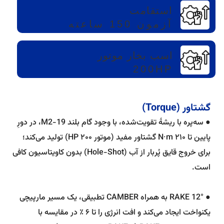
استقامت
آزمون 150 ساعته
اسب بخار موتور
200HP
گشتاور (Torque)
● سه‌پره با ریشهٔ تقویت‌شده، با وجود گام بلند 19-M2، در دورِ
پایین تا ۲۱۰ N·m گشتاور مفید (موتور ۲۰۰ HP) تولید می‌کند؛
برای خروج قایق پُربار از آب (Hole-Shot) بدون کاویتاسیون کافی
است.
● RAKE 12° به همراه CAMBER تطبیقی، یک مسیر مارپیچی
یکنواخت ایجاد می‌کند و افت انرژی را تا ۶ ٪ در مقایسه با