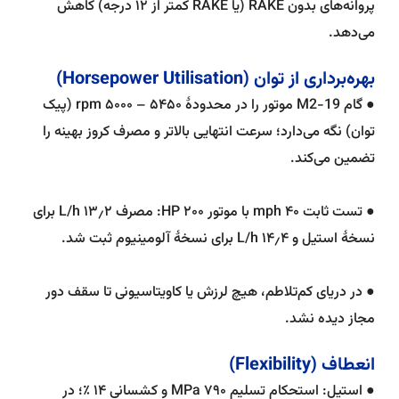
پروانه‌های بدون RAKE (یا RAKE کمتر از ۱۲ درجه) کاهش
می‌دهد.
بهره‌برداری از توان (Horsepower Utilisation)
● گام 19-M2 موتور را در محدودهٔ ۵۴۵۰ – ۵۰۰۰ rpm (پیک
توان) نگه می‌دارد؛ سرعت انتهایی بالاتر و مصرف کروز بهینه را
تضمین می‌کند.
● تست ثابت ۴۰ mph با موتور ۲۰۰ HP: مصرف ۱۳٫۲ L/h برای
نسخهٔ استیل و ۱۴٫۴ L/h برای نسخهٔ آلومینیوم ثبت شد.
● در دریای کم‌تلاطم، هیچ لرزش یا کاویتاسیونی تا سقف دور
مجاز دیده نشد.
انعطاف (Flexibility)
● استیل: استحکام تسلیم ۷۹۰ MPa و کشسانی ۱۴ ٪؛ در