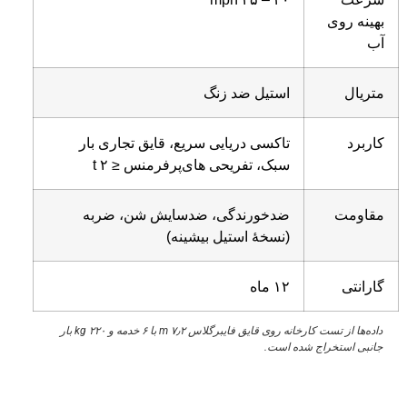
بهینه روی
آب
متریال
استیل ضد زنگ
کاربرد
تاکسی دریایی سریع، قایق تجاری بار
سبک، تفریحی های‌پرفرمنس ≤ ۲ t
مقاومت
ضدخورندگی، ضدسایش شن، ضربه
(نسخهٔ استیل بیشینه)
گارانتی
۱۲ ماه
داده‌ها از تست کارخانه روی قایق فایبرگلاس
۲
٫
۷
m
با
۶
خدمه و
۲۲۰
kg
بار
جانبی استخراج شده است
.