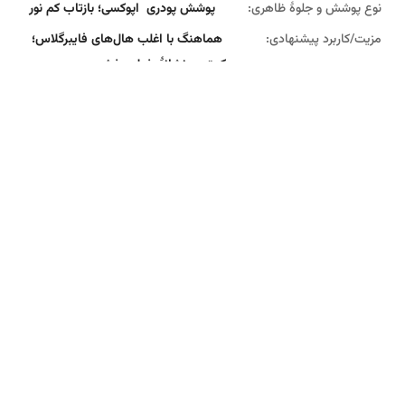
نوع پوشش و جلوهٔ ظاهری:
پوشش پودری اپوکسی؛ بازتاب کم نور
مزیت‌/کاربرد پیشنهادی:
هماهنگ با اغلب هال‌های فایبرگلاس؛
کمترین نشانۀ خط و خش
رنگ و کد پیشنهادی:
مشکی گرافیتی (Graphite Black)
نوع پوشش و جلوهٔ ظاهری:
نیمه‌مات با ذرات
میکروکریستال
مزیت‌/کاربرد پیشنهادی:
استتار کامل روی ترانسوم تیره؛ جذب
نور و کاهش تابش
رنگ و کد پیشنهادی:
سفید صدفی دریایی (Marine Pearl
White)
نوع پوشش و جلوهٔ ظاهری:
جلای مرواریدی دوپوشه
مزیت‌/کاربرد پیشنهادی:
هماهنگ با هال سفید؛ پاک‌سازی آسان لکهٔ