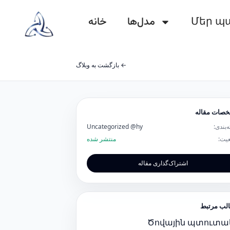
خانه
مدل‌ها
Մեր պ
← بازگشت به وبلاگ
صات مقاله
Uncategorized @hy
ه‌بندی
عیت
منتشر شده
اشتراک‌گذاری مقاله
لب مرتبط
Ծովային պտուտա