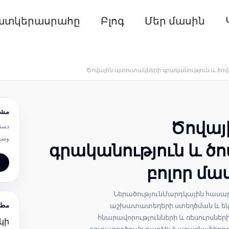
ատկերասրահը
Բլոգ
Մեր մասին
Ծովային պտուտակների գրականություն և ծով
مشخ
Ծովայ
دست:
وض:
գրականություն և ծ
բոլոր մա
ՆերածությունՄարդկային հասարա
مطا
աշխատատեղերի ստեղծման և եկա
հնարավորությունների և ռեսուրսների
կի