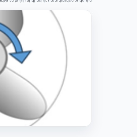
յուն բոլոր երկրների, հատկապես ծովերին...