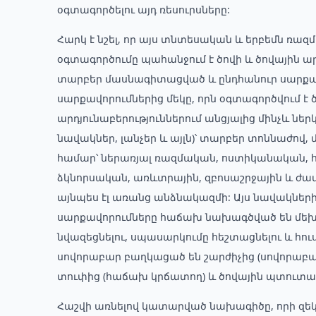
օգտագործելու այդ ռեսուրսները:
Հարկ է նշել, որ այս տնտեսական և երբեմն ռա
օգտագործումը պահանջում է ծովի և ծովային 
տարբեր մասնագիտացված և ընդհանուր սարքավ
սարքավորումներից մեկը, որն օգտագործվում է ծ
արդյունաբերություններում անցյալից մինչև ներկ
նավակներ, լանչեր և այլն)՝ տարբեր տոննաժո
համար՝ ներառյալ ռազմական, ոստիկանական,
ձկնորսական, առևտրային, զբոսաշրջային և ժա
այնպես էլ առանց անձնակազմի: Այս նավակներ
սարքավորումները հաճախ նախագծված են մե
նվազեցնելու, սպասարկումը հեշտացնելու և հու
սովորաբար բաղկացած են շարժիչից (սովորաբ
տուփից (հաճախ կրճատող) և ծովային պտուտա
Հաշվի առնելով կատարված նախագիծը, որի զեկո