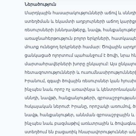
Ներածություն
Մարդկային հասարակությունների աճով և սննդ
ստեղծման և եկամտի աղբյուրների աճող կարիքո
ռեսուրսների (սննդամթերք, նավթ, հանքանյութեր
առաջնահերթություն բոլոր երկրների, հատկապե
մուտք ունեցող երկրների համար: Ծովային արդ
ցանկացած ոլորտում պահանջում է ծովի, նրա հ
մարտահրավերների խորը ընկալում: Այս ընկալում
հետազոտությունների և ուսումնասիրությունների 
Իրանում, զգալի ծովային ռեսուրսներ կան հյու
ինչպես նաև որոշ ոչ առափնյա և կենտրոնական 
սննդի, նավթի, հանքանյութերի, զբոսաշրջությ
հսկայական ներուժ: Իրանը, որոշակի առումով, ծ
նավթ, հանքանյութեր, աննման զբոսաշրջային և
ինչպես նաև բազմաթիվ առևտրային և ծովագնաց
ստեղծում են բացառիկ հնարավորություններ ան