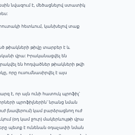
սին նվազում է, մեծացնելով ստատիկ
րես:
 պտուտակի հետևում, կանխելով տաք
ծ թիակների թիվը տարբեր է և
ղականի վրա: Իրականացվել են
ակվել են հոդվածներ թիակների թվի
ը, որը ուսումնասիրվել է այս
արզ է, որ այն ունի հատուկ պրոֆիլ՝
որների պրոֆիլներին՝ նրանց նման
ւժ (նավերում) կամ բարձրացնող ուժ
կում (օդ կամ ջուր) մակերևույթի վրա
ները պետք է ունենան օդաչափի նման