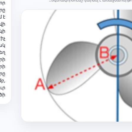
օգտագործումը դարձել է առաջնահերթութ
որ
րը
 է
...
կի
իչ
ակ
...
րի
րի
րը
բ,
ւր
..