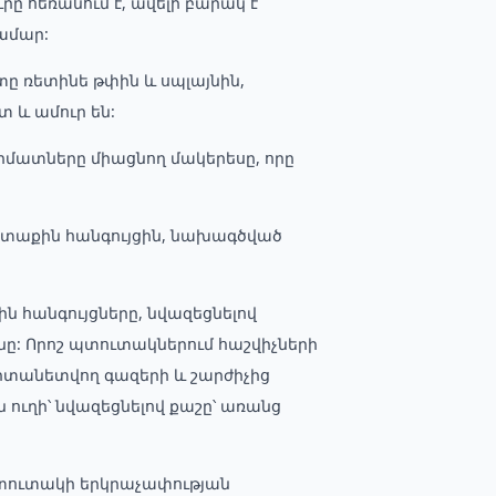
րը հեռանում է, ավելի բարակ է՝
համար:
ը ռետինե թփին և սպլայնին,
 և ամուր են:
րմատները միացնող մակերեսը, որը
րտաքին հանգույցին, նախագծված
ին հանգույցները, նվազեցնելով
ը: Որոշ պտուտակներում հաշվիչների
րտանետվող գազերի և շարժիչից
ուղի՝ նվազեցնելով քաշը՝ առանց
պտուտակի երկրաչափության